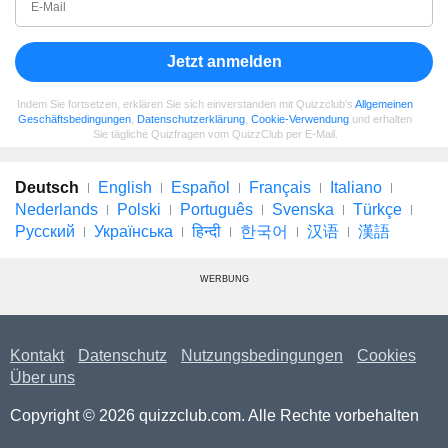
Jetzt anmelden
Indem Sie fortsetzen, erklären Sie sich einverstanden mit Quizzclub's
Allgemeinen
Geschäftsbedingungen
,
Datenschutzerklärung
,
Cookie-Verwendung
und erhalten
Sie tägliche Quizfragen vom QuizzClub per E-Mail.
Deutsch
English
Español
Français
Italiano
Nederlands
Polski
Português
Svenska
Türkçe
Русский
Українська
हिन्दी
한국어
汉语
漢語
WERBUNG
Kontakt
Datenschutz
Nutzungsbedingungen
Cookies
Über uns
Copyright © 2026 quizzclub.com. Alle Rechte vorbehalten