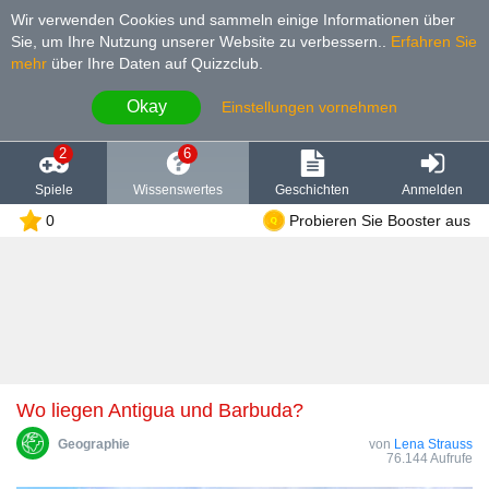
Wir verwenden Cookies und sammeln einige Informationen über
Sie, um Ihre Nutzung unserer Website zu verbessern.
.
Erfahren Sie
mehr
über Ihre Daten auf Quizzclub.
Okay
Einstellungen vornehmen
2
6
Spiele
Wissenswertes
Geschichten
Anmelden
0
Probieren Sie Booster aus
Wo liegen Antigua und Barbuda?
Geographie
von
Lena Strauss
76.144 Aufrufe