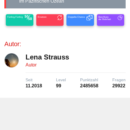
Im Pazifischen Ozean
Fünfzig-Fünfzig
Ersetzen
Doppelte Chance
Beschluss
der Mehrheit
Autor:
Lena Strauss
Autor
Seit
Level
Punktzahl
Fragen
11.2018
99
2485658
29922