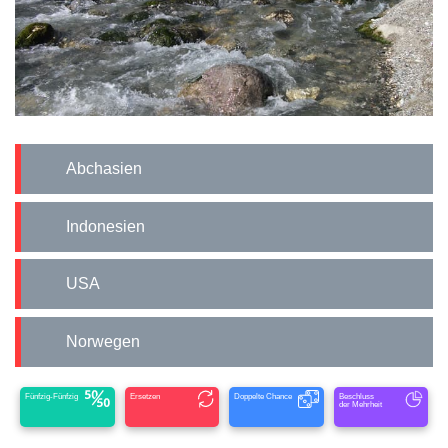
Abchasien
Indonesien
USA
Norwegen
Fünfzig-Fünfzig
Ersetzen
Doppelte Chance
Beschluss
der Mehrheit