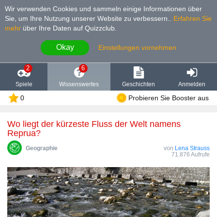
Wir verwenden Cookies und sammeln einige Informationen über
Sie, um Ihre Nutzung unserer Website zu verbessern.
.
Erfahren Sie
mehr
über Ihre Daten auf Quizzclub.
Okay
Einstellungen vornehmen
2
6
Spiele
Wissenswertes
Geschichten
Anmelden
0
Probieren Sie Booster aus
Wo liegt der kürzeste Fluss der Welt namens
Reprua?
Geographie
von
Lena Strauss
71.876 Aufrufe