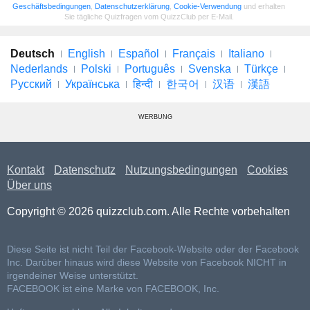
Geschäftsbedingungen
,
Datenschutzerklärung
,
Cookie-Verwendung
und erhalten
Sie tägliche Quizfragen vom QuizzClub per E-Mail.
Deutsch
English
Español
Français
Italiano
Nederlands
Polski
Português
Svenska
Türkçe
Русский
Українська
हिन्दी
한국어
汉语
漢語
WERBUNG
Kontakt
Datenschutz
Nutzungsbedingungen
Cookies
Über uns
Copyright © 2026 quizzclub.com. Alle Rechte vorbehalten
Diese Seite ist nicht Teil der Facebook-Website oder der Facebook
Inc. Darüber hinaus wird diese Website von Facebook NICHT in
irgendeiner Weise unterstützt.
FACEBOOK ist eine Marke von FACEBOOK, Inc.