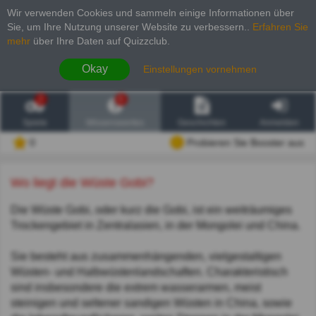
Wir verwenden Cookies und sammeln einige Informationen über
Sie, um Ihre Nutzung unserer Website zu verbessern.
.
Erfahren Sie
mehr
über Ihre Daten auf Quizzclub.
Okay
Einstellungen vornehmen
2
6
Spiele
Wissenswertes
Geschichten
Anmelden
0
Probieren Sie Booster aus
Wo liegt die Wüste Gobi?
Die Wüste Gobi, oder kurz die Gobi, ist ein weiträumiges
Trockengebiet in Zentralasien, in der Mongolei und China.
Sie besteht aus zusammenhängenden, vielgestaltigen
Wüsten- und Halbwüstenlandschaften. Charakteristisch
sind insbesondere die extrem wasserarmen, meist
steinigen und seltener sandigen Wüsten in China, sowie