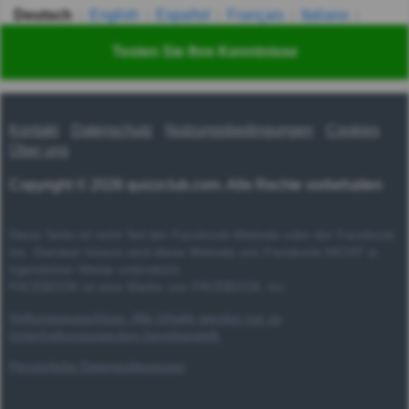
Deutsch
English
Español
Français
Italiano
Nederlands
Polski
Português
Svenska
Türkçe
Testen Sie Ihre Kenntnisse
Русский
Українська
हिन्दी
한국어
汉语
漢語
Kontakt
Datenschutz
Nutzungsbedingungen
Cookies
Über uns
Copyright © 2026 quizzclub.com. Alle Rechte vorbehalten
Diese Seite ist nicht Teil der Facebook-Website oder der Facebook
Inc. Darüber hinaus wird diese Website von Facebook NICHT in
irgendeiner Weise unterstützt.
FACEBOOK ist eine Marke von FACEBOOK, Inc.
Haftungsausschluss: Alle Inhalte werden nur zu
Unterhaltungszwecken bereitgestellt.
Persönliche Datenpräferenzen