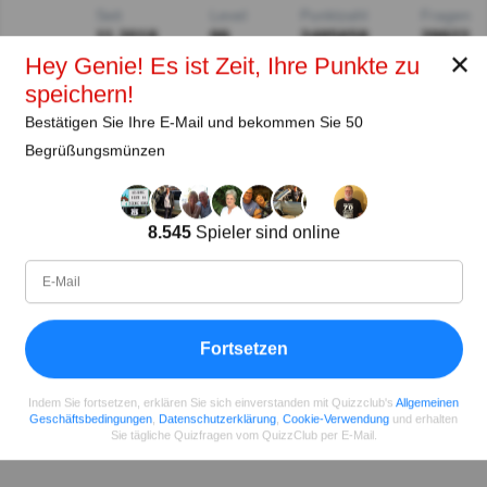
Seit
Level
Punktzahl
Fragen
11.2018
99
2485658
29922
✕
Hey Genie! Es ist Zeit, Ihre Punkte zu
speichern!
Teilen
auf Facebook
Bestätigen Sie Ihre E-Mail und bekommen Sie 50
Begrüßungsmünzen
8.545
Spieler sind online
Fortsetzen
Indem Sie fortsetzen, erklären Sie sich einverstanden mit Quizzclub's
Allgemeinen
Geschäftsbedingungen
,
Datenschutzerklärung
,
Cookie-Verwendung
und erhalten
Sie tägliche Quizfragen vom QuizzClub per E-Mail.