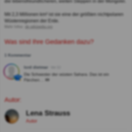
die lebensfreundlicheren, weiten Steppen in der Mongolei.
Mit 2,3 Millionen km² ist sie eine der größten nichtpolaren
Wüstenregionen der Erde.
Mehr Infos:
de.wikipedia.org
Was sind Ihre Gedanken dazu?
1 Kommentar
lord dietmar
Vor 3J
Die Schwester der wüsten Sahara. Das ist ein
Pärchen.... 👭
Autor:
Lena Strauss
Autor