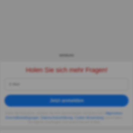
WERBUNG
Holen Sie sich mehr Fragen!
Jetzt anmelden
Indem Sie fortsetzen, erklären Sie sich einverstanden mit Quizzclub's
Allgemeinen
Geschäftsbedingungen
,
Datenschutzerklärung
,
Cookie-Verwendung
und erhalten
Sie tägliche Quizfragen vom QuizzClub per E-Mail.