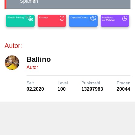
Spanien
Fünfzig-Fünfzig
Ersetzen
Doppelte Chance
Beschluss
der Mehrheit
Autor:
Ballino
Autor
Seit
Level
Punktzahl
Fragen
02.2020
100
13297983
20044