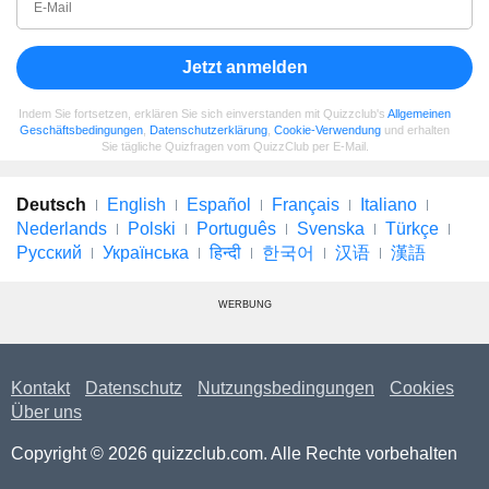
Jetzt anmelden
Indem Sie fortsetzen, erklären Sie sich einverstanden mit Quizzclub's
Allgemeinen
Geschäftsbedingungen
,
Datenschutzerklärung
,
Cookie-Verwendung
und erhalten
Sie tägliche Quizfragen vom QuizzClub per E-Mail.
Deutsch
English
Español
Français
Italiano
Nederlands
Polski
Português
Svenska
Türkçe
Русский
Українська
हिन्दी
한국어
汉语
漢語
WERBUNG
Kontakt
Datenschutz
Nutzungsbedingungen
Cookies
Über uns
Copyright © 2026 quizzclub.com. Alle Rechte vorbehalten