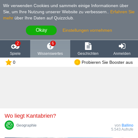
Wir verwenden Cookies und sammeln einige Informationen über
Sie, um Ihre Nutzung unserer Website zu verbessern.
.
Erfahren Sie
mehr
über Ihre Daten auf Quizzclub.
Okay
Einstellungen vornehmen
2
6
Spiele
Wissenswertes
Geschichten
Anmelden
0
Probieren Sie Booster aus
Wo liegt Kantabrien?
Geographie
von
Ballino
5.543 Aufrufe