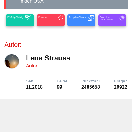
In den USA
Fünfzig-Fünfzig
Ersetzen
Doppelte Chance
Beschluss
der Mehrheit
Autor:
Lena Strauss
Autor
Seit
Level
Punktzahl
Fragen
11.2018
99
2485658
29922