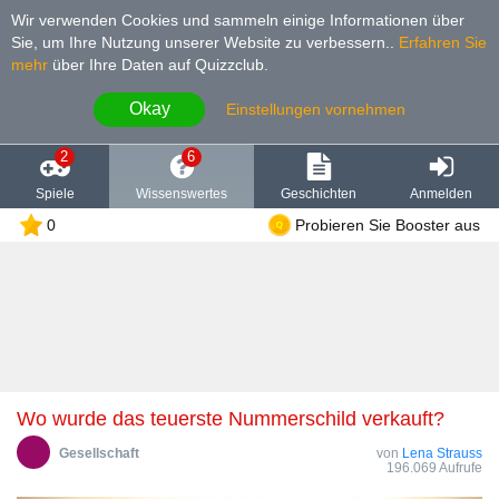
Wir verwenden Cookies und sammeln einige Informationen über
Sie, um Ihre Nutzung unserer Website zu verbessern.
.
Erfahren Sie
mehr
über Ihre Daten auf Quizzclub.
Okay
Einstellungen vornehmen
2
6
Spiele
Wissenswertes
Geschichten
Anmelden
0
Probieren Sie Booster aus
Wo wurde das teuerste Nummerschild verkauft?
Gesellschaft
von
Lena Strauss
196.069 Aufrufe