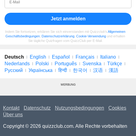
Jetzt anmelden
Indem Sie fortsetzen, erklären Sie sich einverstanden mit Quizzclub's
Allgemeinen
Geschäftsbedingungen
,
Datenschutzerklärung
,
Cookie-Verwendung
und erhalten
Sie tägliche Quizfragen vom QuizzClub per E-Mail.
Deutsch
English
Español
Français
Italiano
Nederlands
Polski
Português
Svenska
Türkçe
Русский
Українська
हिन्दी
한국어
汉语
漢語
WERBUNG
Kontakt
Datenschutz
Nutzungsbedingungen
Cookies
Über uns
Copyright © 2026 quizzclub.com. Alle Rechte vorbehalten