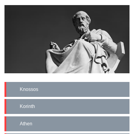
Knossos
Korinth
Athen