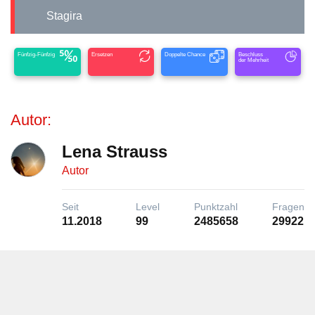
Stagira
Fünfzig-Fünfzig
Ersetzen
Doppelte Chance
Beschluss
der Mehrheit
Autor:
Lena Strauss
Autor
Seit
Level
Punktzahl
Fragen
11.2018
99
2485658
29922