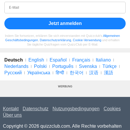
Jetzt anmelden
Indem Sie fortsetzen, erklären Sie sich einverstanden mit Quizzclub's
Allgemeinen
Geschäftsbedingungen
,
Datenschutzerklärung
,
Cookie-Verwendung
und erhalten
Sie tägliche Quizfragen vom QuizzClub per E-Mail.
Deutsch
English
Español
Français
Italiano
Nederlands
Polski
Português
Svenska
Türkçe
Русский
Українська
हिन्दी
한국어
汉语
漢語
WERBUNG
Kontakt
Datenschutz
Nutzungsbedingungen
Cookies
Über uns
Copyright © 2026 quizzclub.com. Alle Rechte vorbehalten