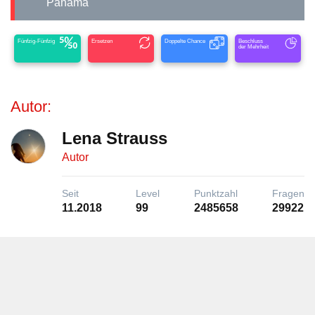
Panama
Fünfzig-Fünfzig
Ersetzen
Doppelte Chance
Beschluss
der Mehrheit
Autor:
Lena Strauss
Autor
Seit
Level
Punktzahl
Fragen
11.2018
99
2485658
29922