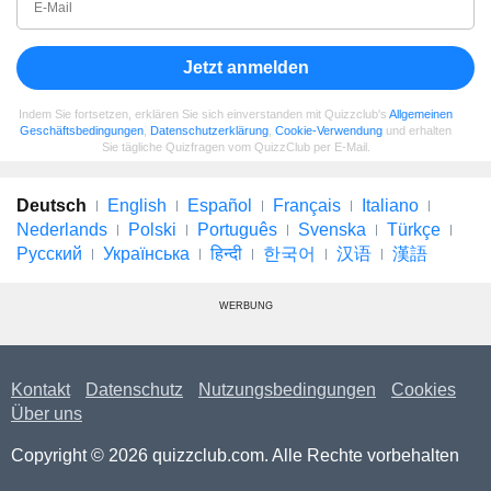
Jetzt anmelden
Indem Sie fortsetzen, erklären Sie sich einverstanden mit Quizzclub's
Allgemeinen
Geschäftsbedingungen
,
Datenschutzerklärung
,
Cookie-Verwendung
und erhalten
Sie tägliche Quizfragen vom QuizzClub per E-Mail.
Deutsch
English
Español
Français
Italiano
Nederlands
Polski
Português
Svenska
Türkçe
Русский
Українська
हिन्दी
한국어
汉语
漢語
WERBUNG
Kontakt
Datenschutz
Nutzungsbedingungen
Cookies
Über uns
Copyright © 2026 quizzclub.com. Alle Rechte vorbehalten