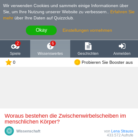
Wir verwenden Cookies und sammeln einige Informationen über
Sie, um Ihre Nutzung unserer Website zu verbessern.
.
Erfahren Sie
mehr
über Ihre Daten auf Quizzclub.
Okay
Einstellungen vornehmen
2
6
Spiele
Wissenswertes
Geschichten
Anmelden
0
Probieren Sie Booster aus
Woraus bestehen die Zwischenwirbelscheiben im
menschlichen Körper?
Wissenschaft
von
Lena Strauss
433.572 Aufrufe