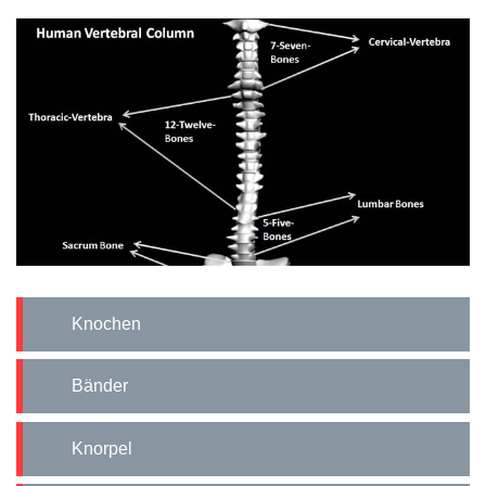
Knochen
Bänder
Knorpel