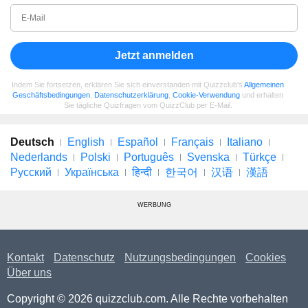
Jetzt anmelden
Indem Sie fortsetzen, erklären Sie sich einverstanden mit Quizzclub's
Allgemeinen
Geschäftsbedingungen
,
Datenschutzerklärung
,
Cookie-Verwendung
und erhalten
Sie tägliche Quizfragen vom QuizzClub per E-Mail.
Deutsch
English
Español
Français
Italiano
Nederlands
Polski
Português
Svenska
Türkçe
Русский
Українська
हिन्दी
한국어
汉语
漢語
WERBUNG
Kontakt
Datenschutz
Nutzungsbedingungen
Cookies
Über uns
Copyright © 2026 quizzclub.com. Alle Rechte vorbehalten