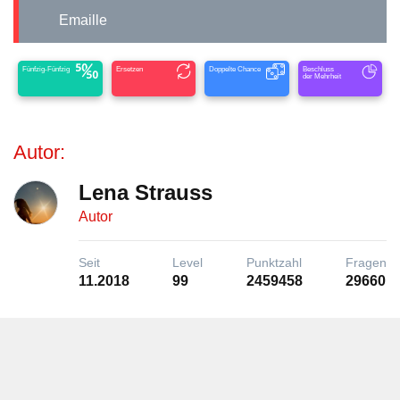
Emaille
Fünfzig-Fünfzig
Ersetzen
Doppelte Chance
Beschluss
der Mehrheit
Autor:
Lena Strauss
Autor
Seit
Level
Punktzahl
Fragen
11.2018
99
2459458
29660