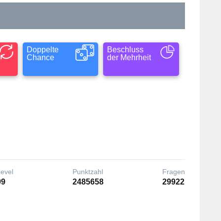
Doppelte
Beschluss
Chance
der Mehrheit
Level
Punktzahl
Fragen
99
2485658
29922