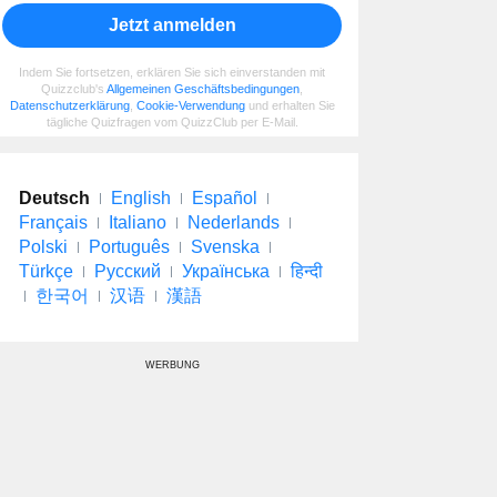
Jetzt anmelden
Indem Sie fortsetzen, erklären Sie sich einverstanden mit
Quizzclub's
Allgemeinen Geschäftsbedingungen
,
Datenschutzerklärung
,
Cookie-Verwendung
und erhalten Sie
tägliche Quizfragen vom QuizzClub per E-Mail.
Deutsch
English
Español
Français
Italiano
Nederlands
Polski
Português
Svenska
Türkçe
Русский
Українська
हिन्दी
한국어
汉语
漢語
WERBUNG