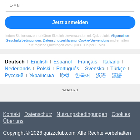
Jetzt anmelden
Indem Sie fortsetzen, erklären Sie sich einverstanden mit Quizzclub's
Allgemeinen
Geschäftsbedingungen
,
Datenschutzerklärung
,
Cookie-Verwendung
und erhalten
Sie tägliche Quizfragen vom QuizzClub per E-Mail.
Deutsch
English
Español
Français
Italiano
Nederlands
Polski
Português
Svenska
Türkçe
Русский
Українська
हिन्दी
한국어
汉语
漢語
WERBUNG
Kontakt
Datenschutz
Nutzungsbedingungen
Cookies
Über uns
Copyright © 2026 quizzclub.com. Alle Rechte vorbehalten