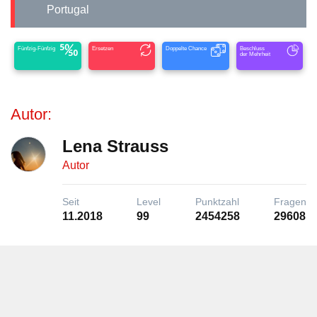
Portugal
Fünfzig-Fünfzig
Ersetzen
Doppelte Chance
Beschluss
der Mehrheit
Autor:
Lena Strauss
Autor
Seit
Level
Punktzahl
Fragen
11.2018
99
2454258
29608