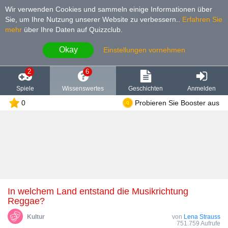
Wir verwenden Cookies und sammeln einige Informationen über
Sie, um Ihre Nutzung unserer Website zu verbessern.
.
Erfahren Sie
mehr
über Ihre Daten auf Quizzclub.
Okay
Einstellungen vornehmen
2
6
Spiele
Wissenswertes
Geschichten
Anmelden
0
Probieren Sie Booster aus
In welchem Land entstand die Musikrichtung
Reggae?
Kultur
von
Lena Strauss
751.759 Aufrufe