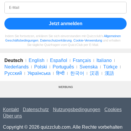
Jetzt anmelden
Indem Sie fortsetzen, erklären Sie sich einverstanden mit Quizzclub's
Allgemeinen
Geschäftsbedingungen
,
Datenschutzerklärung
,
Cookie-Verwendung
und erhalten
Sie tägliche Quizfragen vom QuizzClub per E-Mail.
Deutsch
English
Español
Français
Italiano
Nederlands
Polski
Português
Svenska
Türkçe
Русский
Українська
हिन्दी
한국어
汉语
漢語
WERBUNG
Kontakt
Datenschutz
Nutzungsbedingungen
Cookies
Über uns
Copyright © 2026 quizzclub.com. Alle Rechte vorbehalten