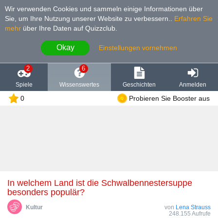
Wir verwenden Cookies und sammeln einige Informationen über
Sie, um Ihre Nutzung unserer Website zu verbessern.
.
Erfahren Sie
mehr
über Ihre Daten auf Quizzclub.
Okay
Einstellungen vornehmen
2
6
Spiele
Wissenswertes
Geschichten
Anmelden
0
Probieren Sie Booster aus
In welchem Land ist die Schwalbennestersuppe
besonders populär?
Kultur
von
Lena Strauss
248.155 Aufrufe