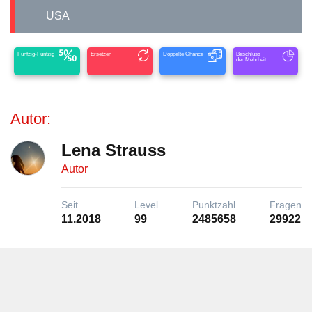
USA
Fünfzig-Fünfzig
Ersetzen
Doppelte Chance
Beschluss
der Mehrheit
Autor:
Lena Strauss
Autor
Seit
Level
Punktzahl
Fragen
11.2018
99
2485658
29922