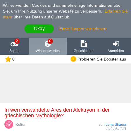
Wir verwenden Cookies und sammeln einige Informationen über
Sie, um Ihre Nutzung unserer Website zu verbessern.
.
Erfahren Sie
mehr
über Ihre Daten auf Quizzclub.
Okay
Einstellungen vornehmen
2
6
Spiele
Wissenswertes
Geschichten
Anmelden
0
Probieren Sie Booster aus
In wen verwandelte Ares den Alektryon in der
griechischen Mythologie?
Kultur
von
Lena Strauss
6.848 Aufrufe