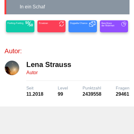
In ein Schaf
Fünfzig-Fünfzig
Ersetzen
Doppelte Chance
Beschluss
der Mehrheit
Autor:
Lena Strauss
Autor
Seit
Level
Punktzahl
Fragen
11.2018
99
2439558
29461