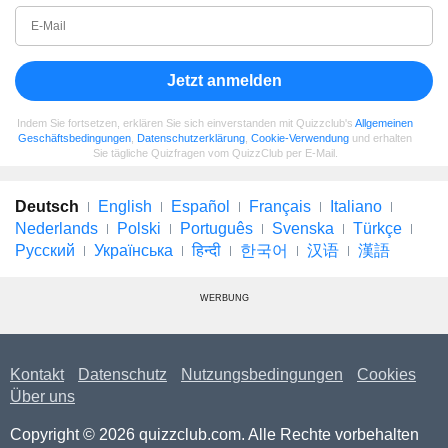
Jetzt anmelden
Indem Sie fortsetzen, erklären Sie sich einverstanden mit Quizzclub's
Allgemeinen
Geschäftsbedingungen
,
Datenschutzerklärung
,
Cookie-Verwendung
und erhalten
Sie tägliche Quizfragen vom QuizzClub per E-Mail.
Deutsch
English
Español
Français
Italiano
Nederlands
Polski
Português
Svenska
Türkçe
Русский
Українська
हिन्दी
한국어
汉语
漢語
WERBUNG
Kontakt
Datenschutz
Nutzungsbedingungen
Cookies
Über uns
Copyright © 2026 quizzclub.com. Alle Rechte vorbehalten