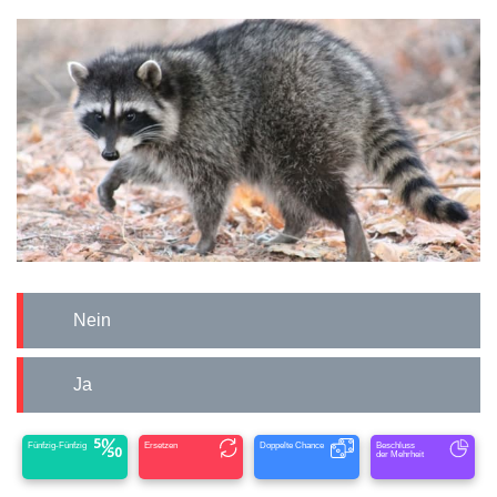
Nein
Ja
Fünfzig-Fünfzig
Ersetzen
Doppelte Chance
Beschluss
der Mehrheit