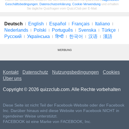
Geschäftsbedingungen
,
Datenschutzerklärung
,
Cookie-Verwendung
und erhalten
Sie tägliche Quizfragen vom QuizzClub per E-Mail.
Deutsch
English
Español
Français
Italiano
Nederlands
Polski
Português
Svenska
Türkçe
Русский
Українська
हिन्दी
한국어
汉语
漢語
WERBUNG
Kontakt
Datenschutz
Nutzungsbedingungen
Cookies
Über uns
Copyright © 2026 quizzclub.com. Alle Rechte vorbehalten
Diese Seite ist nicht Teil der Facebook-Website oder der Facebook
Inc. Darüber hinaus wird diese Website von Facebook NICHT in
irgendeiner Weise unterstützt.
FACEBOOK ist eine Marke von FACEBOOK, Inc.