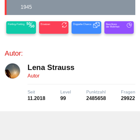
1945
Fünfzig-Fünfzig
Ersetzen
Doppelte Chance
Beschluss
der Mehrheit
Autor:
Lena Strauss
Autor
Seit
Level
Punktzahl
Fragen
11.2018
99
2485658
29922