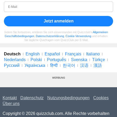
Jetzt anmelden
Indem Sie fortsetzen, erklären Sie sich einverstanden mit Quizzclub's
Allgemeinen
Geschäftsbedingungen
,
Datenschutzerklärung
,
Cookie-Verwendung
und erhalten
Sie tägliche Quizfragen vom QuizzClub per E-Mail.
Deutsch
English
Español
Français
Italiano
Nederlands
Polski
Português
Svenska
Türkçe
Русский
Українська
हिन्दी
한국어
汉语
漢語
WERBUNG
Kontakt
Datenschutz
Nutzungsbedingungen
Cookies
Über uns
Copyright © 2026 quizzclub.com. Alle Rechte vorbehalten