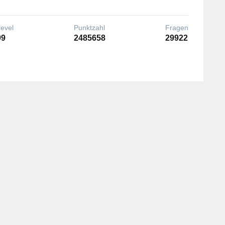
Level
Punktzahl
Fragen
99
2485658
29922