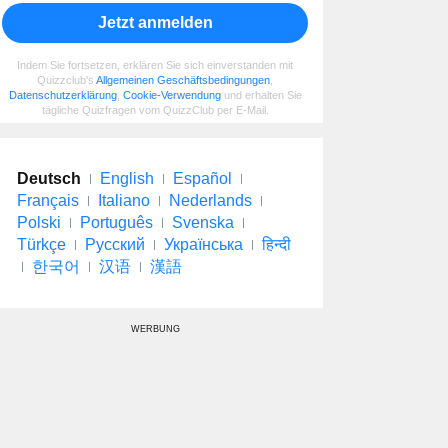
Jetzt anmelden
Indem Sie fortsetzen, erklären Sie sich einverstanden mit
Quizzclub's
Allgemeinen Geschäftsbedingungen
,
Datenschutzerklärung
,
Cookie-Verwendung
und erhalten Sie
tägliche Quizfragen vom QuizzClub per E-Mail.
Deutsch
English
Español
Français
Italiano
Nederlands
Polski
Português
Svenska
Türkçe
Русский
Українська
हिन्दी
한국어
汉语
漢語
WERBUNG