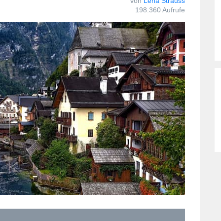
von
Lena Strauss
198.360 Aufrufe