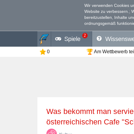
Wir verwenden Cookies un
Website zu verbessern.
; 
bereitzustellen, Inhalte u
ordnungsgemäß funktionie
2
Spiele
Wissenswe
0
Am Wettbewerb te
Was bekommt man serviert, wenn man in einem
österreichischen Cafe "Sch