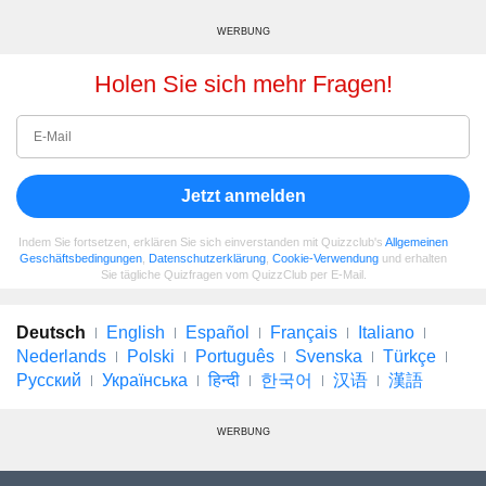
WERBUNG
Holen Sie sich mehr Fragen!
Jetzt anmelden
Indem Sie fortsetzen, erklären Sie sich einverstanden mit Quizzclub's
Allgemeinen
Geschäftsbedingungen
,
Datenschutzerklärung
,
Cookie-Verwendung
und erhalten
Sie tägliche Quizfragen vom QuizzClub per E-Mail.
Deutsch
English
Español
Français
Italiano
Nederlands
Polski
Português
Svenska
Türkçe
Русский
Українська
हिन्दी
한국어
汉语
漢語
WERBUNG