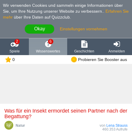
Wir verwenden Cookies und sammeln einige Informationen über
Sie, um Ihre Nutzung unserer Website zu verbessern.
.
Erfahren Sie
mehr
über Ihre Daten auf Quizzclub.
Okay
Einstellungen vornehmen
2
6
Spiele
Wissenswertes
Geschichten
Anmelden
0
Probieren Sie Booster aus
Was für ein Insekt ermordet seinen Partner nach der
Begattung?
Natur
von
Lena Strauss
460.353 Aufrufe