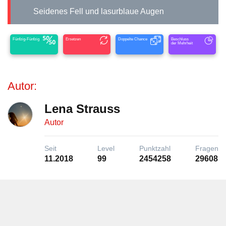
Seidenes Fell und lasurblaue Augen
Fünfzig-Fünfzig
Ersetzen
Doppelte Chance
Beschluss
der Mehrheit
Autor:
Lena Strauss
Autor
Seit
Level
Punktzahl
Fragen
11.2018
99
2454258
29608