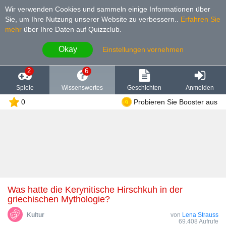
Wir verwenden Cookies und sammeln einige Informationen über
Sie, um Ihre Nutzung unserer Website zu verbessern.
.
Erfahren Sie
mehr
über Ihre Daten auf Quizzclub.
Okay
Einstellungen vornehmen
2
6
Spiele
Wissenswertes
Geschichten
Anmelden
0
Probieren Sie Booster aus
Was hatte die Kerynitische Hirschkuh in der
griechischen Mythologie?
Kultur
von
Lena Strauss
69.408 Aufrufe