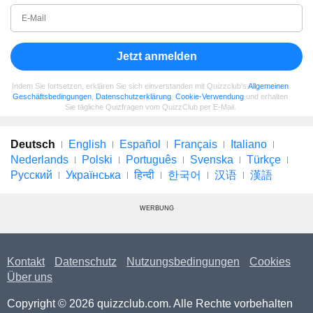
Jetzt anmelden
Indem Sie fortsetzen, erklären Sie sich einverstanden mit Quizzclub's
Allgemeinen
Geschäftsbedingungen
,
Datenschutzerklärung
,
Cookie-Verwendung
und erhalten
Sie tägliche Quizfragen vom QuizzClub per E-Mail.
Deutsch
English
Español
Français
Italiano
Nederlands
Polski
Português
Svenska
Türkçe
Русский
Українська
हिन्दी
한국어
汉语
漢語
WERBUNG
Kontakt
Datenschutz
Nutzungsbedingungen
Cookies
Über uns
Copyright © 2026 quizzclub.com. Alle Rechte vorbehalten