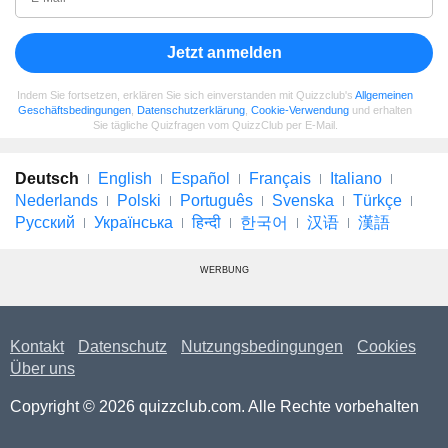
Jetzt anmelden
Indem Sie fortsetzen, erklären Sie sich einverstanden mit Quizzclub's
Allgemeinen
Geschäftsbedingungen
,
Datenschutzerklärung
,
Cookie-Verwendung
und erhalten
Sie tägliche Quizfragen vom QuizzClub per E-Mail.
Deutsch
English
Español
Français
Italiano
Nederlands
Polski
Português
Svenska
Türkçe
Русский
Українська
हिन्दी
한국어
汉语
漢語
WERBUNG
Kontakt
Datenschutz
Nutzungsbedingungen
Cookies
Über uns
Copyright © 2026 quizzclub.com. Alle Rechte vorbehalten