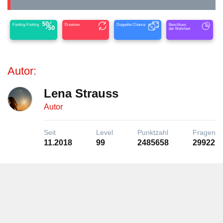
Fünfzig-Fünfzig
Ersetzen
Doppelte Chance
Beschluss
der Mehrheit
Autor:
Lena Strauss
Autor
Seit
Level
Punktzahl
Fragen
11.2018
99
2485658
29922