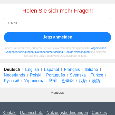
Holen Sie sich mehr Fragen!
Jetzt anmelden
Indem Sie fortsetzen, erklären Sie sich einverstanden mit Quizzclub's
Allgemeinen
Geschäftsbedingungen
,
Datenschutzerklärung
,
Cookie-Verwendung
und erhalten
Sie tägliche Quizfragen vom QuizzClub per E-Mail.
Deutsch
English
Español
Français
Italiano
Nederlands
Polski
Português
Svenska
Türkçe
Русский
Українська
हिन्दी
한국어
汉语
漢語
WERBUNG
Kontakt
Datenschutz
Nutzungsbedingungen
Cookies