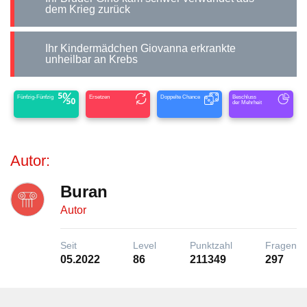
dem Krieg zurück
Ihr Kindermädchen Giovanna erkrankte
unheilbar an Krebs
Fünfzig-Fünfzig
Ersetzen
Doppelte Chance
Beschluss
der Mehrheit
Autor:
Buran
Autor
Seit
Level
Punktzahl
Fragen
05.2022
86
211349
297