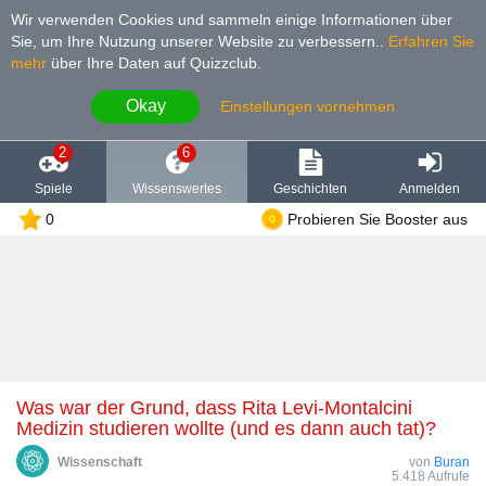
Wir verwenden Cookies und sammeln einige Informationen über
Sie, um Ihre Nutzung unserer Website zu verbessern.
.
Erfahren Sie
mehr
über Ihre Daten auf Quizzclub.
Okay
Einstellungen vornehmen
2
6
Spiele
Wissenswertes
Geschichten
Anmelden
0
Probieren Sie Booster aus
Was war der Grund, dass Rita Levi-Montalcini
Medizin studieren wollte (und es dann auch tat)?
Wissenschaft
von
Buran
5.418 Aufrufe