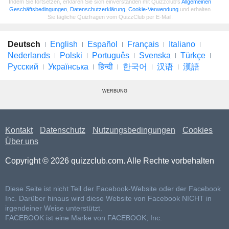
Indem Sie fortsetzen, erklären Sie sich einverstanden mit Quizzclub's
Allgemeinen
Geschäftsbedingungen
,
Datenschutzerklärung
,
Cookie-Verwendung
und erhalten
Sie tägliche Quizfragen vom QuizzClub per E-Mail.
Deutsch
English
Español
Français
Italiano
Nederlands
Polski
Português
Svenska
Türkçe
Русский
Українська
हिन्दी
한국어
汉语
漢語
WERBUNG
Kontakt
Datenschutz
Nutzungsbedingungen
Cookies
Über uns
Copyright © 2026 quizzclub.com. Alle Rechte vorbehalten
Diese Seite ist nicht Teil der Facebook-Website oder der Facebook
Inc. Darüber hinaus wird diese Website von Facebook NICHT in
irgendeiner Weise unterstützt.
FACEBOOK ist eine Marke von FACEBOOK, Inc.