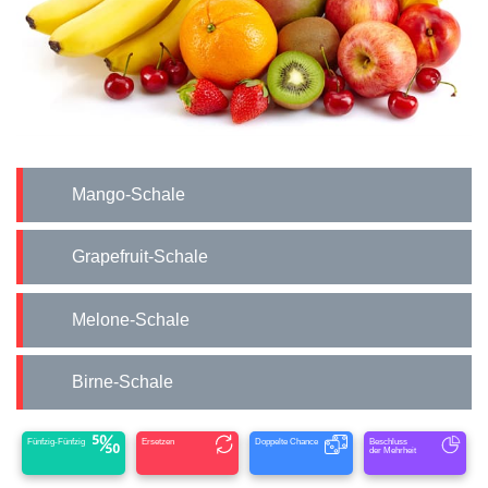
Mango-Schale
Grapefruit-Schale
Melone-Schale
Birne-Schale
Fünfzig-Fünfzig
Ersetzen
Doppelte Chance
Beschluss
der Mehrheit