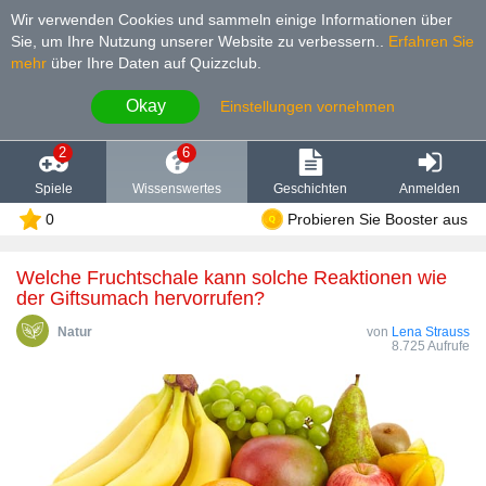
Wir verwenden Cookies und sammeln einige Informationen über
Sie, um Ihre Nutzung unserer Website zu verbessern.
.
Erfahren Sie
mehr
über Ihre Daten auf Quizzclub.
Okay
Einstellungen vornehmen
2
6
Spiele
Wissenswertes
Geschichten
Anmelden
0
Probieren Sie Booster aus
Welche Fruchtschale kann solche Reaktionen wie
der Giftsumach hervorrufen?
Natur
von
Lena Strauss
8.725 Aufrufe