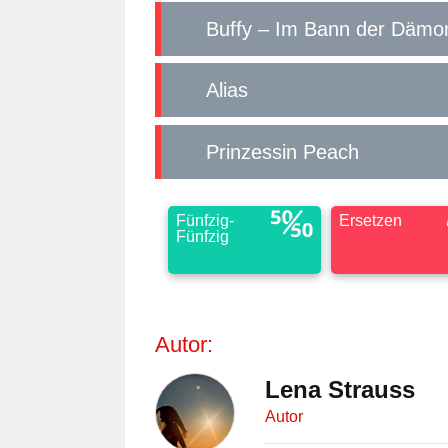
Buffy – Im Bann der Däm
Alias
Prinzessin Peach
Fünfzig-
Ersetzen
Fünfzig
Autor:
Lena Strauss
Autor