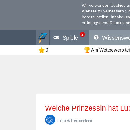
Wir verwenden Cookies un
Website zu verbessern.
; 
bereitzustellen, Inhalte u
ordnungsgemäß funktionie
2
Spiele
Wissenswe
0
Am Wettbewerb te
Welche Prinzessin hat L
Film & Fernsehen