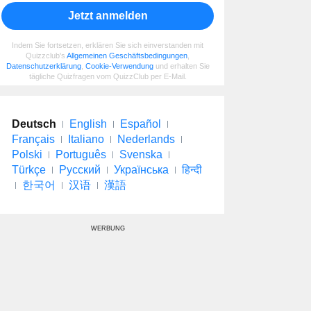
Jetzt anmelden
Indem Sie fortsetzen, erklären Sie sich einverstanden mit
Quizzclub's
Allgemeinen Geschäftsbedingungen
,
Datenschutzerklärung
,
Cookie-Verwendung
und erhalten Sie
tägliche Quizfragen vom QuizzClub per E-Mail.
Deutsch
English
Español
Français
Italiano
Nederlands
Polski
Português
Svenska
Türkçe
Русский
Українська
हिन्दी
한국어
汉语
漢語
WERBUNG