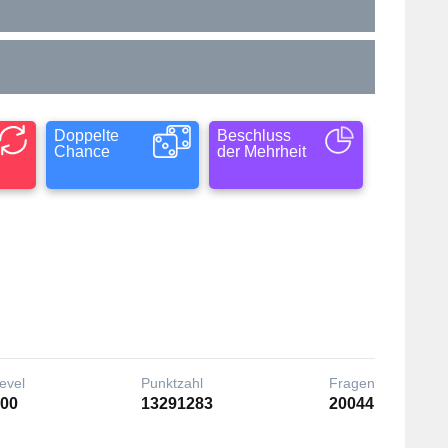
Doppelte
Beschluss
Chance
der Mehrheit
evel
Punktzahl
Fragen
00
13291283
20044