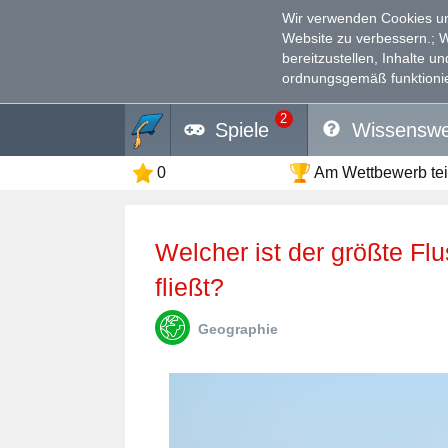
Wir verwenden Cookies un
Website zu verbessern.
; 
bereitzustellen, Inhalte u
ordnungsgemäß funktionie
2
Spiele
Wissenswe
0
Am Wettbewerb te
Welcher ist der größte Fluss, der in den Arktischen Ozean
fließt?
Geographie