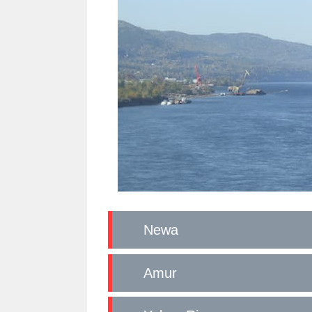
Newa
Amur