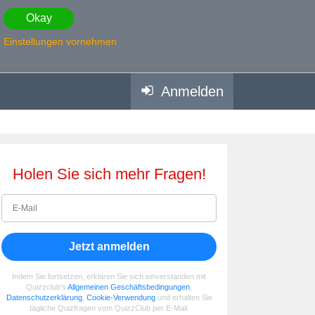
Okay
Einstellungen vornehmen
Anmelden
Holen Sie sich mehr Fragen!
Jetzt anmelden
Indem Sie fortsetzen, erklären Sie sich einverstanden mit
Quizzclub's
Allgemeinen Geschäftsbedingungen
,
Datenschutzerklärung
,
Cookie-Verwendung
und erhalten Sie
tägliche Quizfragen vom QuizzClub per E-Mail.