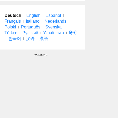
Deutsch
English
Español
Français
Italiano
Nederlands
Polski
Português
Svenska
Türkçe
Русский
Українська
हिन्दी
한국어
汉语
漢語
WERBUNG