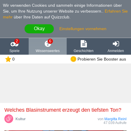
Wir verwenden Cookies und sammeln einige Informationen über
Sie, um Ihre Nutzung unserer Website zu verbessern.
.
Erfahren Sie
mehr
über Ihre Daten auf Quizzclub.
Okay
Einstellungen vornehmen
2
6
Spiele
Wissenswertes
Geschichten
Anmelden
0
Probieren Sie Booster aus
Welches Blasinstrument erzeugt den tiefsten Ton?
Kultur
von
Margitta Reinl
47.039 Aufrufe