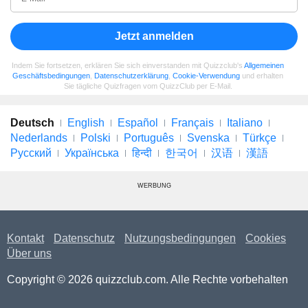
Jetzt anmelden
Indem Sie fortsetzen, erklären Sie sich einverstanden mit Quizzclub's
Allgemeinen
Geschäftsbedingungen
,
Datenschutzerklärung
,
Cookie-Verwendung
und erhalten
Sie tägliche Quizfragen vom QuizzClub per E-Mail.
Deutsch
English
Español
Français
Italiano
Nederlands
Polski
Português
Svenska
Türkçe
Русский
Українська
हिन्दी
한국어
汉语
漢語
WERBUNG
Kontakt
Datenschutz
Nutzungsbedingungen
Cookies
Über uns
Copyright © 2026 quizzclub.com. Alle Rechte vorbehalten