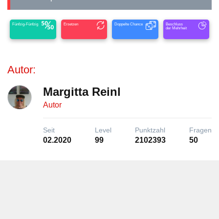
Fünfzig-Fünfzig
Ersetzen
Doppelte Chance
Beschluss
der Mehrheit
Autor:
Margitta Reinl
Autor
Seit
Level
Punktzahl
Fragen
02.2020
99
2102393
50