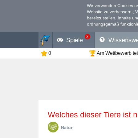
Wir verwenden Cookies un
Website zu verbessern.
; 
bereitzustellen, Inhalte u
ordnungsgemäß funktionie
2
Spiele
Wissenswe
0
Am Wettbewerb te
Welches dieser Tiere ist
Natur