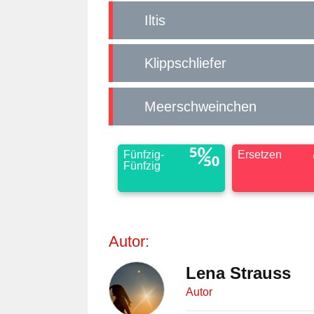
Iltis
Klippschliefer
Meerschweinchen
Fünfzig-
Ersetzen
Fünfzig
Autor:
Lena Strauss
Autor