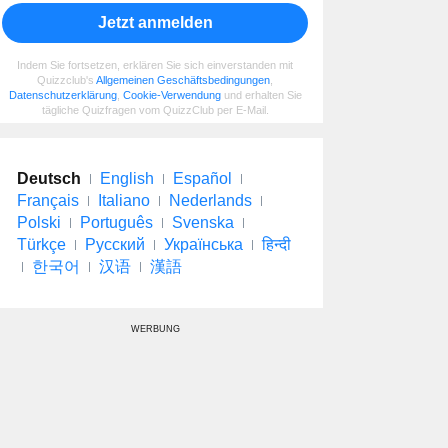
Jetzt anmelden
Indem Sie fortsetzen, erklären Sie sich einverstanden mit
Quizzclub's
Allgemeinen Geschäftsbedingungen
,
Datenschutzerklärung
,
Cookie-Verwendung
und erhalten Sie
tägliche Quizfragen vom QuizzClub per E-Mail.
Deutsch
English
Español
Français
Italiano
Nederlands
Polski
Português
Svenska
Türkçe
Русский
Українська
हिन्दी
한국어
汉语
漢語
WERBUNG