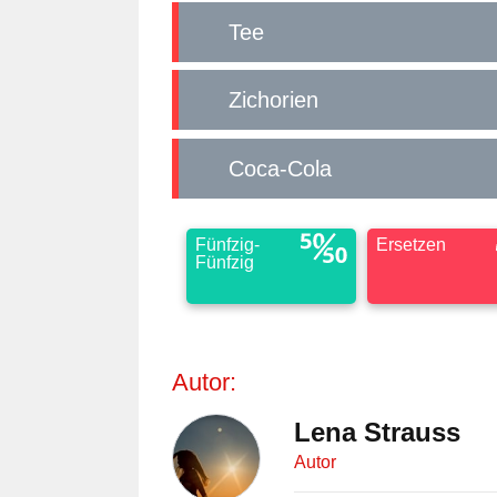
Tee
Zichorien
Coca-Cola
Fünfzig-
Ersetzen
Fünfzig
Autor:
Lena Strauss
Autor