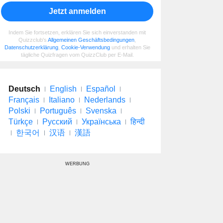
Jetzt anmelden
Indem Sie fortsetzen, erklären Sie sich einverstanden mit
Quizzclub's
Allgemeinen Geschäftsbedingungen
,
Datenschutzerklärung
,
Cookie-Verwendung
und erhalten Sie
tägliche Quizfragen vom QuizzClub per E-Mail.
Deutsch
English
Español
Français
Italiano
Nederlands
Polski
Português
Svenska
Türkçe
Русский
Українська
हिन्दी
한국어
汉语
漢語
WERBUNG