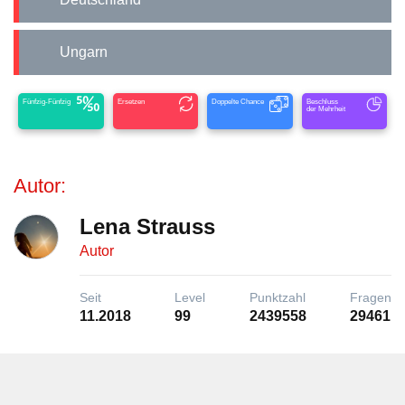
Ungarn
Fünfzig-Fünfzig
Ersetzen
Doppelte Chance
Beschluss
der Mehrheit
Autor:
Lena Strauss
Autor
Seit
Level
Punktzahl
Fragen
11.2018
99
2439558
29461