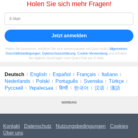
Holen Sie sich mehr Fragen!
Jetzt anmelden
Indem Sie fortsetzen, erklären Sie sich einverstanden mit Quizzclub's
Allgemeinen
Geschäftsbedingungen
,
Datenschutzerklärung
,
Cookie-Verwendung
und erhalten
Sie tägliche Quizfragen vom QuizzClub per E-Mail.
Deutsch
English
Español
Français
Italiano
Nederlands
Polski
Português
Svenska
Türkçe
Русский
Українська
हिन्दी
한국어
汉语
漢語
WERBUNG
Kontakt
Datenschutz
Nutzungsbedingungen
Cookies
Über uns