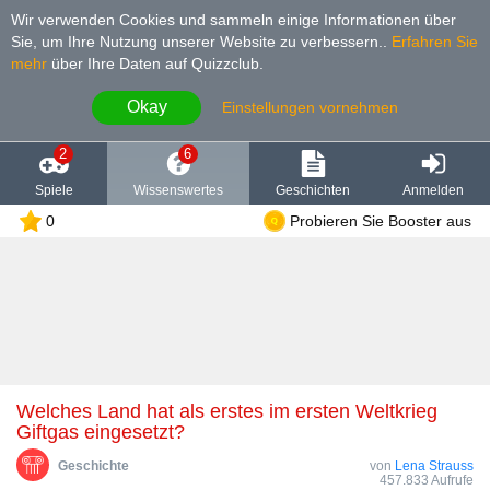
Wir verwenden Cookies und sammeln einige Informationen über
Sie, um Ihre Nutzung unserer Website zu verbessern.
.
Erfahren Sie
mehr
über Ihre Daten auf Quizzclub.
Okay
Einstellungen vornehmen
2
6
Spiele
Wissenswertes
Geschichten
Anmelden
0
Probieren Sie Booster aus
Welches Land hat als erstes im ersten Weltkrieg
Giftgas eingesetzt?
Geschichte
von
Lena Strauss
457.833 Aufrufe