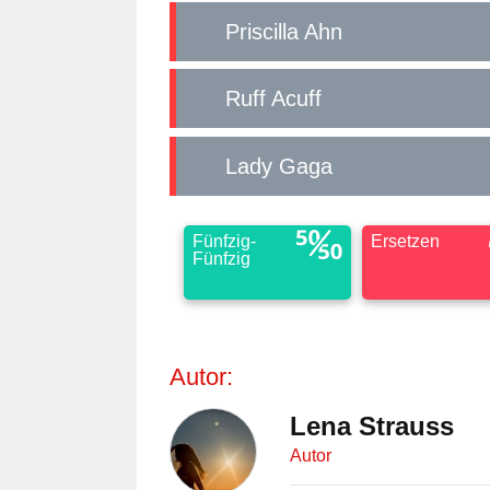
Priscilla Ahn
Ruff Acuff
Lady Gaga
Fünfzig-
Ersetzen
Fünfzig
Autor:
Lena Strauss
Autor