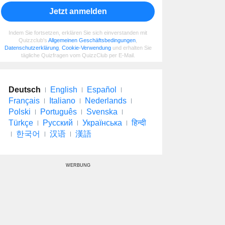
Jetzt anmelden
Indem Sie fortsetzen, erklären Sie sich einverstanden mit
Quizzclub's
Allgemeinen Geschäftsbedingungen
,
Datenschutzerklärung
,
Cookie-Verwendung
und erhalten Sie
tägliche Quizfragen vom QuizzClub per E-Mail.
Deutsch
English
Español
Français
Italiano
Nederlands
Polski
Português
Svenska
Türkçe
Русский
Українська
हिन्दी
한국어
汉语
漢語
WERBUNG