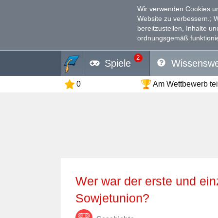
Wir verwenden Cookies un
Website zu verbessern.
; 
bereitzustellen, Inhalte u
ordnungsgemäß funktionie
2
Spiele
Wissenswe
0
Am Wettbewerb te
Wer war der erste und einzige Staatspräsident der
Sowjetunion?