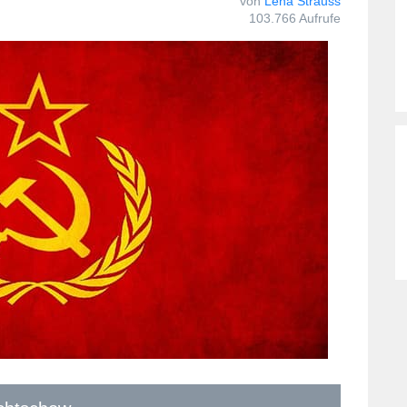
von
Lena Strauss
103.766 Aufrufe