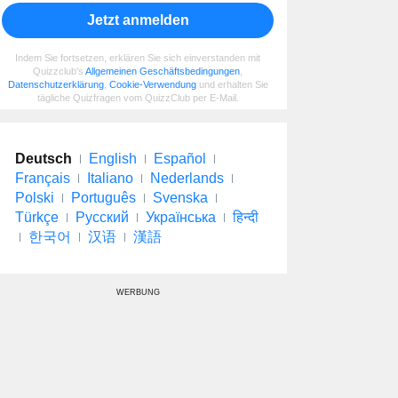
Jetzt anmelden
Indem Sie fortsetzen, erklären Sie sich einverstanden mit
Quizzclub's
Allgemeinen Geschäftsbedingungen
,
Datenschutzerklärung
,
Cookie-Verwendung
und erhalten Sie
tägliche Quizfragen vom QuizzClub per E-Mail.
Deutsch
English
Español
Français
Italiano
Nederlands
Polski
Português
Svenska
Türkçe
Русский
Українська
हिन्दी
한국어
汉语
漢語
WERBUNG