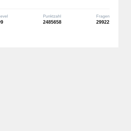
Level
Punktzahl
Fragen
99
2485658
29922