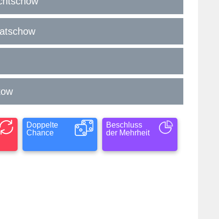
schtschow
batschow
kow
Doppelte
Beschluss
Chance
der Mehrheit