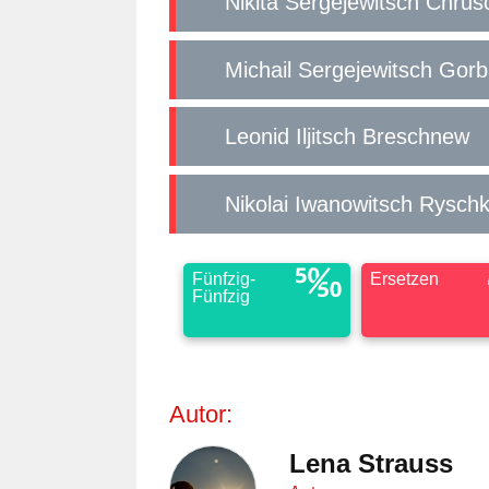
Nikita Sergejewitsch Chru
Michail Sergejewitsch Gor
Leonid Iljitsch Breschnew
Nikolai Iwanowitsch Rysch
Fünfzig-
Ersetzen
Fünfzig
Autor:
Lena Strauss