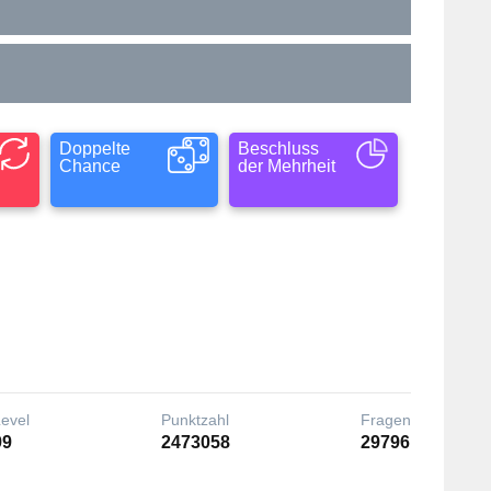
Doppelte
Beschluss
Chance
der Mehrheit
Level
Punktzahl
Fragen
99
2473058
29796