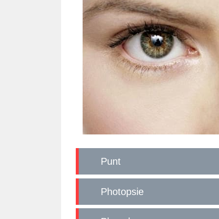
Punt
Photopsie