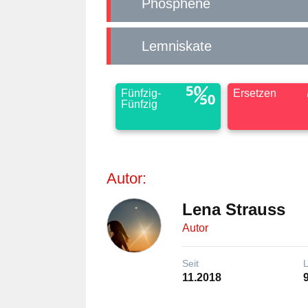
Phosphene
Lemniskate
Fünfzig-
Ersetzen
Fünfzig
Autor:
Lena Strauss
Autor
Seit
11.2018