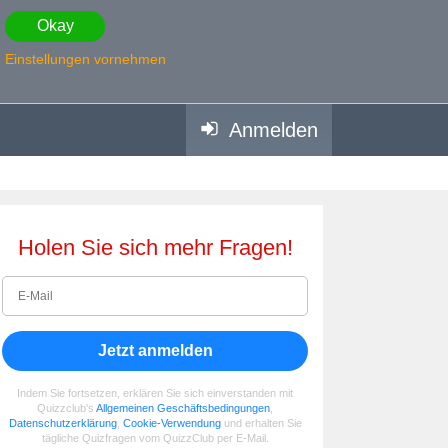
Okay
Einstellungen vornehmen
Anmelden
Holen Sie sich mehr Fragen!
Jetzt anmelden
Indem Sie fortsetzen, erklären Sie sich einverstanden mit
Quizzclub's
Allgemeinen Geschäftsbedingungen
,
Datenschutzerklärung
,
Cookie-Verwendung
und erhalten Sie
tägliche Quizfragen vom QuizzClub per E-Mail.