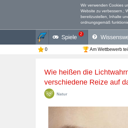
Wir verwenden Cookies un
Website zu verbessern.
; 
bereitzustellen, Inhalte u
ordnungsgemäß funktionie
2
Spiele
Wissenswe
0
Am Wettbewerb te
Wie heißen die Lichtwahrnehmungen, die durch
verschiedene Reize auf d
Natur