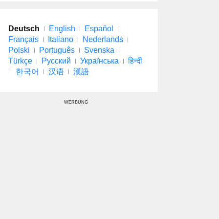
Deutsch
English
Español
Français
Italiano
Nederlands
Polski
Português
Svenska
Türkçe
Русский
Українська
हिन्दी
한국어
汉语
漢語
WERBUNG