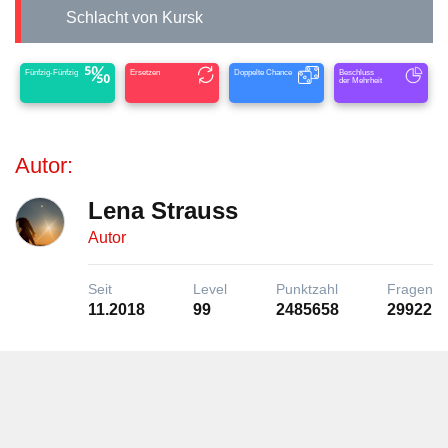
Schlacht von Kursk
Fünfzig-Fünfzig
Ersetzen
Doppelte Chance
Beschluss
der Mehrheit
Autor:
Lena Strauss
Autor
Seit
Level
Punktzahl
Fragen
11.2018
99
2485658
29922