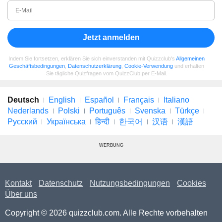
Jetzt anmelden
Indem Sie fortsetzen, erklären Sie sich einverstanden mit Quizzclub's
Allgemeinen
Geschäftsbedingungen
,
Datenschutzerklärung
,
Cookie-Verwendung
und erhalten
Sie tägliche Quizfragen vom QuizzClub per E-Mail.
Deutsch
English
Español
Français
Italiano
Nederlands
Polski
Português
Svenska
Türkçe
Русский
Українська
हिन्दी
한국어
汉语
漢語
WERBUNG
Kontakt
Datenschutz
Nutzungsbedingungen
Cookies
Über uns
Copyright © 2026 quizzclub.com. Alle Rechte vorbehalten