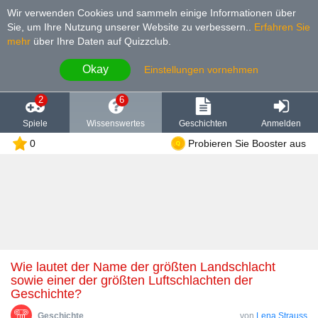
Wir verwenden Cookies und sammeln einige Informationen über
Sie, um Ihre Nutzung unserer Website zu verbessern.
.
Erfahren Sie
mehr
über Ihre Daten auf Quizzclub.
Okay
Einstellungen vornehmen
2
6
Spiele
Wissenswertes
Geschichten
Anmelden
0
Probieren Sie Booster aus
Wie lautet der Name der größten Landschlacht
sowie einer der größten Luftschlachten der
Geschichte?
Geschichte
von
Lena Strauss