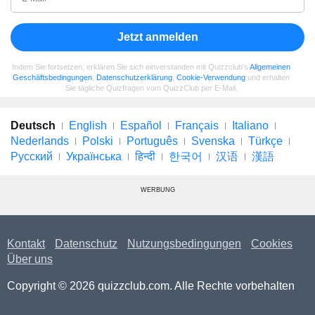
Jetzt anmelden
Indem Sie fortsetzen, erklären Sie sich einverstanden mit Quizzclub's
Allgemeinen
Geschäftsbedingungen
,
Datenschutzerklärung
,
Cookie-Verwendung
und erhalten
Sie tägliche Quizfragen vom QuizzClub per E-Mail.
Deutsch
English
Español
Français
Italiano
Nederlands
Polski
Português
Svenska
Türkçe
Русский
Українська
हिन्दी
한국어
汉语
漢語
WERBUNG
Kontakt
Datenschutz
Nutzungsbedingungen
Cookies
Über uns
Copyright © 2026 quizzclub.com. Alle Rechte vorbehalten