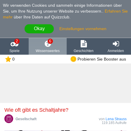
Wir verwenden Cookies und sammeln einige Informationen über
Sie, um Ihre Nutzung unserer Website zu verbessern.
.
Erfahren Sie
mehr
über Ihre Daten auf Quizzclub.
Okay
Einstellungen vornehmen
2
6
Spiele
Wissenswertes
Geschichten
Anmelden
0
Probieren Sie Booster aus
Wie oft gibt es Schaltjahre?
Gesellschaft
von
Lena Strauss
119.185 Aufrufe