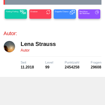
Fünfzig-Fünfzig
Ersetzen
Doppelte Chance
Beschluss
der Mehrheit
Autor:
Lena Strauss
Autor
Seit
Level
Punktzahl
Fragen
11.2018
99
2454258
29608