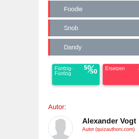
Foodie
Snob
Dandy
Fünfzig-
Ersetzen
Fünfzig
Autor:
Alexander Vogt
Autor (quizauthors.com)