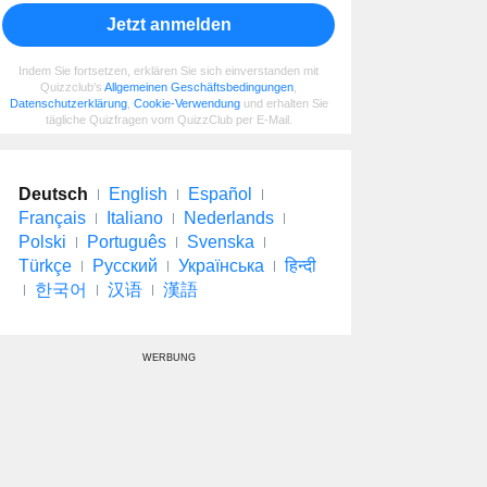
Jetzt anmelden
Indem Sie fortsetzen, erklären Sie sich einverstanden mit
Quizzclub's
Allgemeinen Geschäftsbedingungen
,
Datenschutzerklärung
,
Cookie-Verwendung
und erhalten Sie
tägliche Quizfragen vom QuizzClub per E-Mail.
Deutsch
English
Español
Français
Italiano
Nederlands
Polski
Português
Svenska
Türkçe
Русский
Українська
हिन्दी
한국어
汉语
漢語
WERBUNG