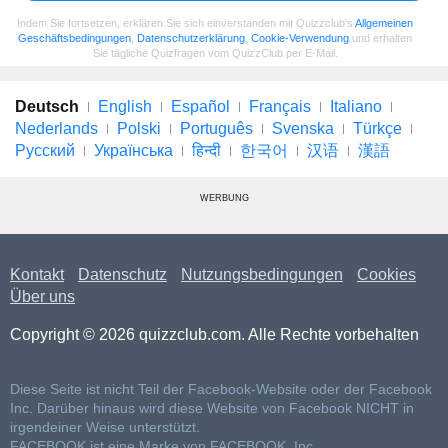
Indem Sie fortsetzen, erklären Sie sich einverstanden mit Quizzclub's
Allgemeinen
Geschäftsbedingungen
,
Datenschutzerklärung
,
Cookie-Verwendung
und erhalten
Sie tägliche Quizfragen vom QuizzClub per E-Mail.
Deutsch
English
Español
Français
Italiano
Nederlands
Polski
Português
Svenska
Türkçe
Русский
Українська
हिन्दी
한국어
汉语
漢語
WERBUNG
Kontakt
Datenschutz
Nutzungsbedingungen
Cookies
Über uns
Copyright © 2026 quizzclub.com. Alle Rechte vorbehalten
Diese Seite ist nicht Teil der Facebook-Website oder der Facebook
Inc. Darüber hinaus wird diese Website von Facebook NICHT in
irgendeiner Weise unterstützt.
FACEBOOK ist eine Marke von FACEBOOK, Inc.