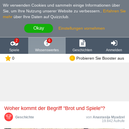
Wir verwenden Cookies und sammeln einige Informationen über
Sie, um Ihre Nutzung unserer Website zu verbessern.
.
Erfahren Sie
mehr
über Ihre Daten auf Quizzclub.
Okay
Einstellungen vornehmen
2
6
Spiele
Wissenswertes
Geschichten
Anmelden
0
Probieren Sie Booster aus
Woher kommt der Begriff "Brot und Spiele"?
Geschichte
von
Anastasija Myadzel
19.842 Aufrufe