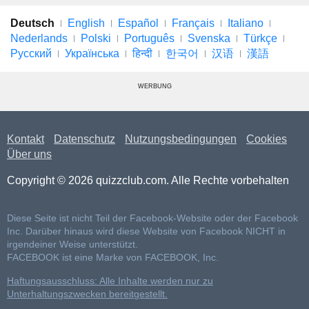
Deutsch
English
Español
Français
Italiano
Nederlands
Polski
Português
Svenska
Türkçe
Русский
Українська
हिन्दी
한국어
汉语
漢語
WERBUNG
Kontakt
Datenschutz
Nutzungsbedingungen
Cookies
Über uns
Copyright © 2026 quizzclub.com. Alle Rechte vorbehalten
Diese Seite ist nicht Teil der Facebook-Website oder der Facebook
Inc. Darüber hinaus wird diese Website von Facebook NICHT in
irgendeiner Weise unterstützt.
FACEBOOK ist eine Marke von FACEBOOK, Inc.
Haftungsausschluss: Alle Inhalte werden nur zu
Unterhaltungszwecken bereitgestellt.