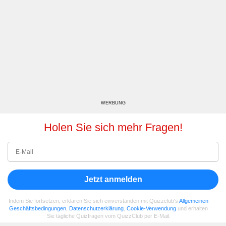
WERBUNG
Holen Sie sich mehr Fragen!
Jetzt anmelden
Indem Sie fortsetzen, erklären Sie sich einverstanden mit Quizzclub's
Allgemeinen
Geschäftsbedingungen
,
Datenschutzerklärung
,
Cookie-Verwendung
und erhalten
Sie tägliche Quizfragen vom QuizzClub per E-Mail.