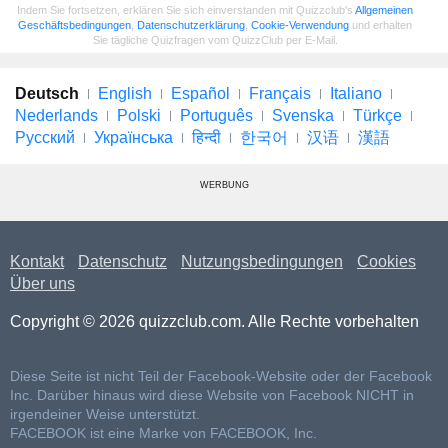
Indem Sie fortsetzen, erklären Sie sich einverstanden mit Quizzclub's
Allgemeinen
Geschäftsbedingungen
,
Datenschutzerklärung
,
Cookie-Verwendung
und erhalten
Sie tägliche Quizfragen vom QuizzClub per E-Mail.
Deutsch
English
Español
Français
Italiano
Nederlands
Polski
Português
Svenska
Türkçe
Русский
Українська
हिन्दी
한국어
汉语
漢語
WERBUNG
Kontakt
Datenschutz
Nutzungsbedingungen
Cookies
Über uns
Copyright © 2026 quizzclub.com. Alle Rechte vorbehalten
Diese Seite ist nicht Teil der Facebook-Website oder der Facebook
Inc. Darüber hinaus wird diese Website von Facebook NICHT in
irgendeiner Weise unterstützt.
FACEBOOK ist eine Marke von FACEBOOK, Inc.