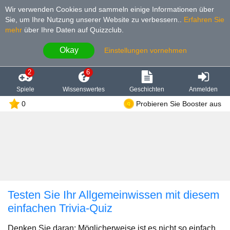
Wir verwenden Cookies und sammeln einige Informationen über
Sie, um Ihre Nutzung unserer Website zu verbessern.
.
Erfahren Sie
mehr
über Ihre Daten auf Quizzclub.
Okay
Einstellungen vornehmen
2
6
Spiele
Wissenswertes
Geschichten
Anmelden
0
Probieren Sie Booster aus
Testen Sie Ihr Allgemeinwissen mit diesem
einfachen Trivia-Quiz
Denken Sie daran: Möglicherweise ist es nicht so einfach,