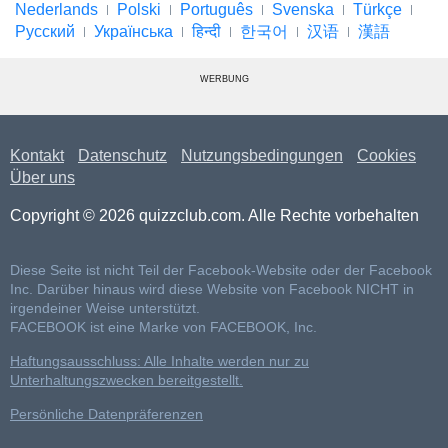
Nederlands
Polski
Português
Svenska
Türkçe
Русский
Українська
हिन्दी
한국어
汉语
漢語
WERBUNG
Kontakt
Datenschutz
Nutzungsbedingungen
Cookies
Über uns
Copyright © 2026 quizzclub.com. Alle Rechte vorbehalten
Diese Seite ist nicht Teil der Facebook-Website oder der Facebook
Inc. Darüber hinaus wird diese Website von Facebook NICHT in
irgendeiner Weise unterstützt.
FACEBOOK ist eine Marke von FACEBOOK, Inc.
Haftungsausschluss: Alle Inhalte werden nur zu
Unterhaltungszwecken bereitgestellt.
Persönliche Datenpräferenzen