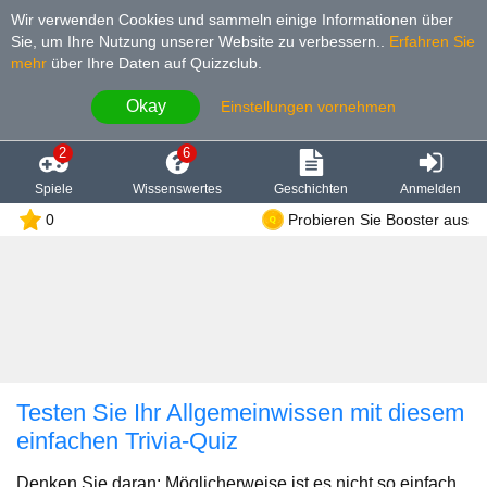
Wir verwenden Cookies und sammeln einige Informationen über
Sie, um Ihre Nutzung unserer Website zu verbessern.
.
Erfahren Sie
mehr
über Ihre Daten auf Quizzclub.
Okay
Einstellungen vornehmen
2
6
Spiele
Wissenswertes
Geschichten
Anmelden
0
Probieren Sie Booster aus
Testen Sie Ihr Allgemeinwissen mit diesem
einfachen Trivia-Quiz
Denken Sie daran: Möglicherweise ist es nicht so einfach,