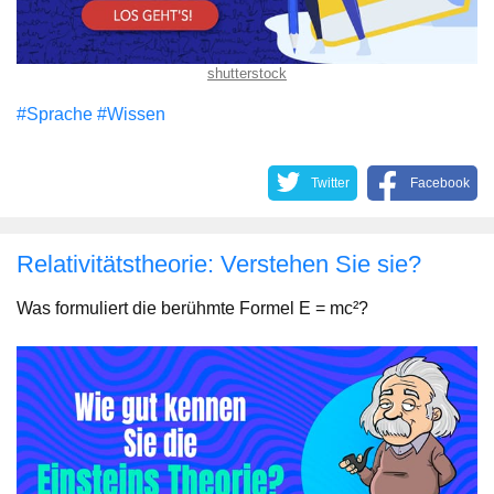
shutterstock
#Sprache
#Wissen
Twitter
Facebook
Relativitätstheorie: Verstehen Sie sie?
Was formuliert die berühmte Formel E = mc²?