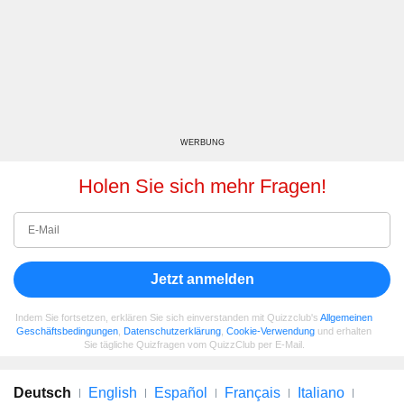
WERBUNG
Holen Sie sich mehr Fragen!
Jetzt anmelden
Indem Sie fortsetzen, erklären Sie sich einverstanden mit Quizzclub's
Allgemeinen
Geschäftsbedingungen
,
Datenschutzerklärung
,
Cookie-Verwendung
und erhalten
Sie tägliche Quizfragen vom QuizzClub per E-Mail.
Deutsch
English
Español
Français
Italiano