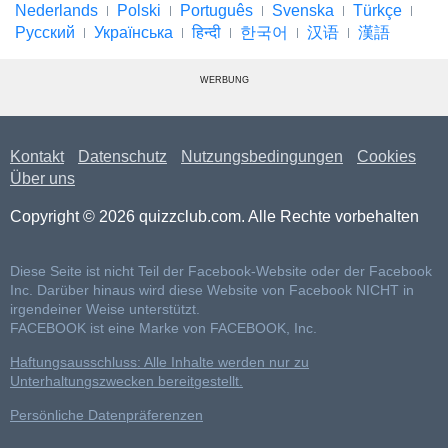
Nederlands
Polski
Português
Svenska
Türkçe
Русский
Українська
हिन्दी
한국어
汉语
漢語
WERBUNG
Kontakt
Datenschutz
Nutzungsbedingungen
Cookies
Über uns
Copyright © 2026 quizzclub.com. Alle Rechte vorbehalten
Diese Seite ist nicht Teil der Facebook-Website oder der Facebook
Inc. Darüber hinaus wird diese Website von Facebook NICHT in
irgendeiner Weise unterstützt.
FACEBOOK ist eine Marke von FACEBOOK, Inc.
Haftungsausschluss: Alle Inhalte werden nur zu
Unterhaltungszwecken bereitgestellt.
Persönliche Datenpräferenzen