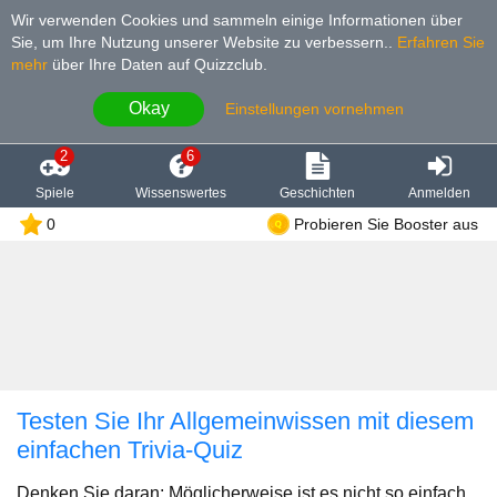
Wir verwenden Cookies und sammeln einige Informationen über
Sie, um Ihre Nutzung unserer Website zu verbessern.
.
Erfahren Sie
mehr
über Ihre Daten auf Quizzclub.
Okay
Einstellungen vornehmen
2
6
Spiele
Wissenswertes
Geschichten
Anmelden
0
Probieren Sie Booster aus
Testen Sie Ihr Allgemeinwissen mit diesem
einfachen Trivia-Quiz
Denken Sie daran: Möglicherweise ist es nicht so einfach,