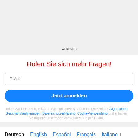
WERBUNG
Holen Sie sich mehr Fragen!
Jetzt anmelden
Indem Sie fortsetzen, erklären Sie sich einverstanden mit Quizzclub's
Allgemeinen
Geschäftsbedingungen
,
Datenschutzerklärung
,
Cookie-Verwendung
und erhalten
Sie tägliche Quizfragen vom QuizzClub per E-Mail.
Deutsch
English
Español
Français
Italiano